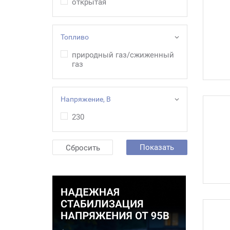
открытая
Топливо
природный газ/сжиженный
газ
Напряжение, В
230
Показать
Сбросить