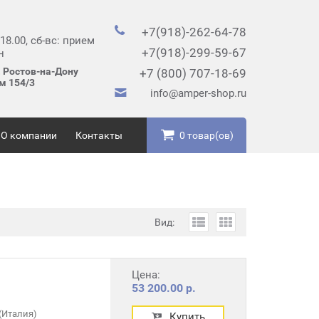
+7(918)-262-64-78
 18.00, сб-вс: прием
+7(918)-299-59-67
н
. Ростов-на-Дону
+7 (800) 707-18-69
ом 154/3
info@amper-shop.ru
О компании
Контакты
0 товар(ов)
Вид:
Цена:
53 200.00 р.
(Италия)
Купить