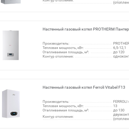
Контур отопления:
(отопле
Настенный газовый котел PROTHERM Пантер
PROTHER
Производитель:
6,5-12,1
Тепловая мощность, кВт:
до 120
Отапливаемая площадь, м²:
однокон
Контур отопления:
Настенный газовый котел Ferroli Vitabel F13
FERROLI 
Производитель:
13
Тепловая мощность, кВт:
до 130
Отапливаемая площадь, м²:
двухкон
Контур отопления:
(отопле