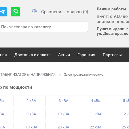
Режим работы
Сравнение товаров (0)
пн-пт: с 9.00 до
звонков онлай
Пункт выдачи: г
ул. Доватора, д
вная
Доставка и оплата
Акции
Гарантия
Партнеры
СТАБИЛИЗАТОРЫ НАПРЯЖЕНИЯ
Электромеханические
р по мощности
кВа
2 кВА
3 кВА
4 кВа
5 к
кВА
9 кВА
10 кВА
11 кВА
12 
кВА
18 кВА
20 кВА
22 кВА
25 