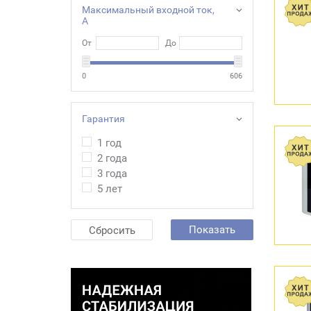
Максимальный входной ток,
А
От
До
0
606
Гарантия
1 год
2 года
3 года
5 лет
Показать
Сбросить