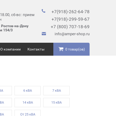
+7(918)-262-64-78
 18.00, сб-вс: прием
+7(918)-299-59-67
н
. Ростов-на-Дону
+7 (800) 707-18-69
ом 154/3
info@amper-shop.ru
О компании
Контакты
0 товар(ов)
ВА
6 кВА
7 кВА
кВА
14 кВА
15 кВА
кВА
От 25 кВА